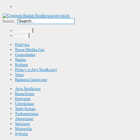
Search...
O centrum
Kontakt
Polityka
Nowa Wielka Gra
Gospodarka
Nauka
Kultura
Polacy w Azji Środkowej
Varia
Badania Graniczne
Azja Środkowa
Kazachstan
Kirgistan
Uzbekistan
Tadżykistan
Turkmenistan
Afganistan
Sinciang
Mongolia
Syberia