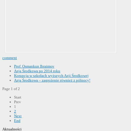
comment
Prof. Osmankun Ibraimov
Azja Środkowa po 2014 roku
Korupcja w szkołach wyższych Azji Środkowej
Azja Środkowa – zagrożenie również z północy!
Page 1 of 2
Start
Prev
1
2
Next
End
Aktualności