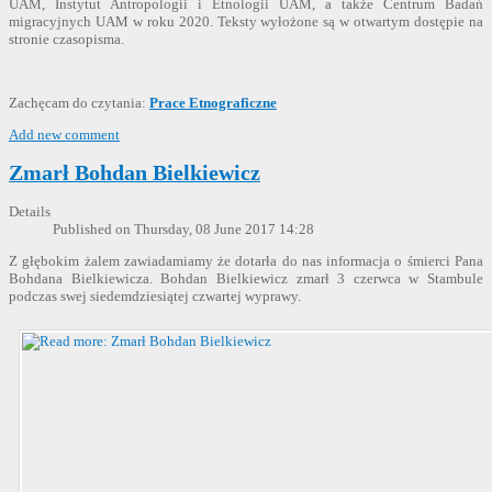
UAM, Instytut Antropologii i Etnologii UAM, a także Centrum Badań
migracyjnych UAM w roku 2020. Teksty wyłożone są w otwartym dostępie na
stronie czasopisma.
Zachęcam do czytania:
Prace Etnograficzne
Add new comment
Zmarł Bohdan Bielkiewicz
Details
Published on Thursday, 08 June 2017 14:28
Z głębokim żalem zawiadamiamy że dotarła do nas informacja o śmierci Pana
Bohdana Bielkiewicza. Bohdan Bielkiewicz zmarł 3 czerwca w Stambule
podczas swej siedemdziesiątej czwartej wyprawy.