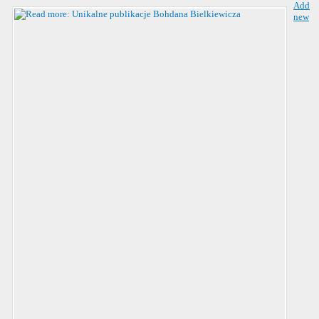
Add
new