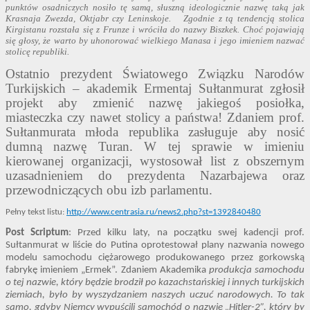
punktów osadniczych nosiło tę samą, słuszną ideologicznie nazwę taką jak
Krasnaja Zwezda, Oktjabr czy Leninskoje. Zgodnie z tą tendencją stolica
Kirgistanu rozstała się z Frunze i wróciła do nazwy Biszkek. Choć pojawiają
się głosy, że warto by uhonorować wielkiego Manasa i jego imieniem nazwać
stolicę republiki.
Ostatnio prezydent Światowego Związku Narodów
Turkijskich – akademik Ermentaj Sułtanmurat zgłosił
projekt aby zmienić nazwę jakiegoś posiołka,
miasteczka czy nawet stolicy a państwa! Zdaniem prof.
Sułtanmurata młoda republika zasługuje aby nosić
dumną nazwę Turan. W tej sprawie w imieniu
kierowanej organizacji, wystosował list z obszernym
uzasadnieniem do prezydenta Nazarbajewa oraz
przewodniczących obu izb parlamentu.
Pełny tekst listu:
http://www.centrasia.ru/news2.php?st=1392840480
Post Scriptum
: Przed kilku laty, na początku swej kadencji prof.
Sułtanmurat w liście do Putina oprotestował plany nazwania nowego
modelu samochodu ciężarowego produkowanego przez gorkowską
fabrykę imieniem „Ermek”. Zdaniem Akademika
produkcja samochodu
o tej nazwie, który będzie brodził po kazachstańskiej i innych turkijskich
ziemiach, było by wyszydzaniem naszych uczuć narodowych. To tak
samo, gdyby Niemcy wypuścili samochód o nazwie „Hitler-2”, który by