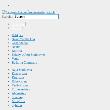
Search...
O centrum
Kontakt
Polityka
Nowa Wielka Gra
Gospodarka
Nauka
Kultura
Polacy w Azji Środkowej
Varia
Badania Graniczne
Azja Środkowa
Kazachstan
Kirgistan
Uzbekistan
Tadżykistan
Turkmenistan
Afganistan
Sinciang
Mongolia
Syberia