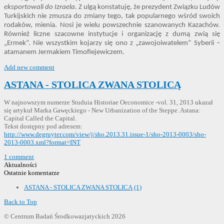
eksportowali do Izraela.
Z ulgą konstatuję, że prezydent Związku Ludów
Turkijskich nie zmusza do zmiany tego, tak popularnego wśród swoich
rodaków, mienia. Nosi je wielu powszechnie szanowanych Kazachów.
Również liczne szacowne instytucje i organizację z dumą zwią się
„Ermek”. Nie wszystkim kojarzy się ono z „zawojoiwatelem” Syberii –
atamanem Jermakiem Timofiejewiczem.
Add new comment
ASTANA - STOLICA ZWANA STOLICĄ
W najnowszym numerze Studuia Historiae Oeconomice -vol. 31, 2013 ukazał
się artykuł Marka Gawęckiego - New Urbanization of the Steppe. Astana:
Capital Called the Capital.
Tekst dostępny pod adresem:
http://www.degruyter.com/view/j/sho.2013.31.issue-1/sho-2013-0003/sho-
2013-0003.xml?format=INT
1 comment
Aktualności
Ostatnie komentarze
ASTANA - STOLICA ZWANA STOLICĄ (1)
Back to Top
© Centrum Badań Środkowazjatyckich 2026