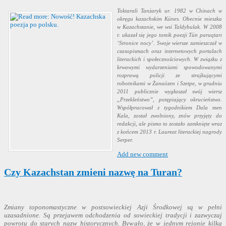
Toktarali Tanżaryk ur. 1982 w Chinach w
okręgu kazachskim Künes. Obecnie mieszka
w Kazachstanie, we wsi Taldybulak. W 2008
r. ukazał się jego tomik poezji Tün paraqtarı
‘Stronice nocy’. Swoje wiersze zamieszczał w
czasopismach oraz internetowych portalach
literackich i społecznościowych. W związku z
krwawymi wydarzeniami spowodowanymi
rozprawą policji ze strajkującymi
robotnikami w Żanaözen i Szetpe, w grudniu
2011 publicznie wygłaszał swój wiersz
„Przekleństwo”, potępiający okrucieństwo.
Współpracował z tygodnikiem Dala men
Kala, został zwolniony, znów przyjęty do
redakcji, ale pismo to zostało zamknięte wraz
z końcem 2013 r. Laureat literackiej nagrody
Serper.
Add new comment
Czy Kazachstan zmieni nazwę na Turan?
Zmiany toponomastyczne w postsowieckiej Azji Środkowej są w pełni
uzasadnione. Są przejawem odchodzenia od sowieckiej tradycji i zazwyczaj
powrotu do starych nazw historycznych. Bywało, że w jednym rejonie kilka