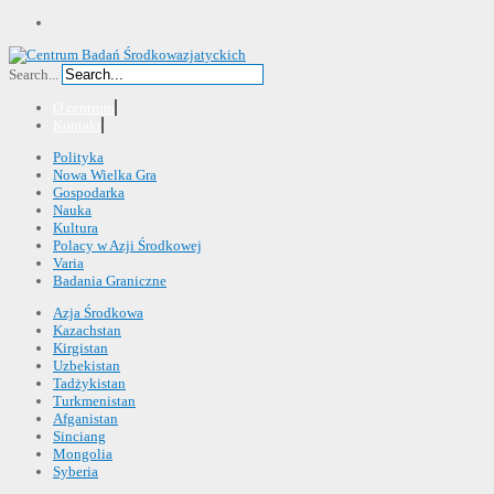
Search...
O centrum
Kontakt
Polityka
Nowa Wielka Gra
Gospodarka
Nauka
Kultura
Polacy w Azji Środkowej
Varia
Badania Graniczne
Azja Środkowa
Kazachstan
Kirgistan
Uzbekistan
Tadżykistan
Turkmenistan
Afganistan
Sinciang
Mongolia
Syberia