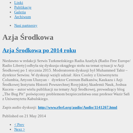
Linki
Publikacje
Galeria
Archiwum
Nasi partnerzy
Azja Środkowa
Azja Środkowa po 2014 roku
Niedawno w redakcji Serwis Turkmeńskiego Radia Azatlyk (Radio Free Europe/
Radio Liberty) odbyła się dyskusja okrągłego stołu na temat sytuacji w Azji
Środkowej po 1 stycznia 2015. Moderatorem dyskusji był Muhammed Tahir –
dyrektor Serwisu. W dyskusji wzięli udział: Alex Cooley z Uniwersytetu
Columbia, Artyom Ulunyan - dyrektor Centrum Bałkanów, Kaukazu i Azji
Środkowej Instytutu Historii Powszechnej Rosyjskiej Akademii Nauk, Joshua
Kucera – autor wielu publikacji na tematy Azji Środkowej, prowadzący blog
„The Bug Pit” poświęcony problemom bezpieczeństwa oraz profesor Wazir Safi
z Uniwersytetu Kabulskiego.
Zapis audio dyskusji:
http://www.rferl.org/audio/Audio/1141267.html
Published on 21 May 2014
< Prev
Next >