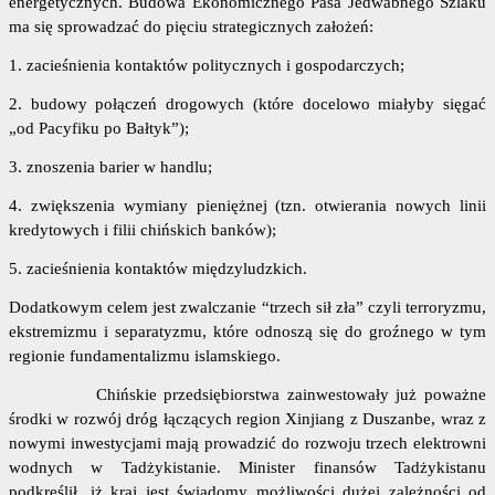
energetycznych. Budowa Ekonomicznego Pasa Jedwabnego Szlaku
ma się sprowadzać do pięciu strategicznych założeń:
1. zacieśnienia kontaktów politycznych i gospodarczych;
2. budowy połączeń drogowych (które docelowo miałyby sięgać
„
od Pacyfiku po Bałtyk
”
);
3. znoszenia barier w handlu;
4. zwiększenia wymiany pieniężnej (tzn. otwierania nowych linii
kredytowych i filii chińskich banków);
5. zacieśnienia kontaktów międzyludzkich.
Dodatkowym celem jest zwalczanie
“
trzech sił zła
”
czyli terroryzmu,
ekstremizmu i separatyzmu, które odnoszą się do groźnego w tym
regionie fundamentalizmu islamskiego.
Chińskie przedsiębiorstwa zainwestowały już poważne
środki w rozwój dróg łączących region Xinjiang z Duszanbe, wraz z
nowymi inwestycjami mają prowadzić do rozwoju trzech elektrowni
wodnych w Tadżykistanie. Minister finansów Tadżykistanu
podkreślił, iż kraj jest świadomy możliwości dużej zależności od