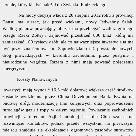
terenie, który kiedyś należał do Związku Radzieckiego.
Na mocy decyzji władz z 20 sierpnia 2012 roku z prowincji
Gansu ma ruszać, jak przed wiekami, nowy Jedwabny Szlak.
Według planów powstający obszar ma przebiegać wzdłuż górnego
brzegu Rzeki Żółtej i zajmować przestrzeń 806 km2, którą ma
zamieszkać 100 tysięcy osób, ale co najważniejsze inwestycja ta ma
być przyjazna środowisku. Zapowiedziano też powstanie nowych
dróg prowadzących w kierunku zachodnim, przez pustynie i
nieurodzajne wzgórza. Razem z nimi mają powstać połączenia
energetyczne.
Koszty Planowanych
inwestycji mają wynosić 16,3 mld dolarów; większa część środków
zostanie wydzielona przez China Development Bank. Kwota na
budowę dróg, modernizację linii kolejowych oraz poprowadzenie
rurociągów gazu i ropy w całym regionie. Powiązanie zachodnich
prowincji z terenami Azji Centralnej jest dla Chin szansą na
rozwinięcie kontaktów, jednak przede wszystkim na pierwszym
miejscu znajduje się eksploatacja ogromnych zasobów surowców