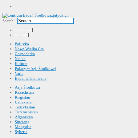
Search...
O centrum
Kontakt
Polityka
Nowa Wielka Gra
Gospodarka
Nauka
Kultura
Polacy w Azji Środkowej
Varia
Badania Graniczne
Azja Środkowa
Kazachstan
Kirgistan
Uzbekistan
Tadżykistan
Turkmenistan
Afganistan
Sinciang
Mongolia
Syberia