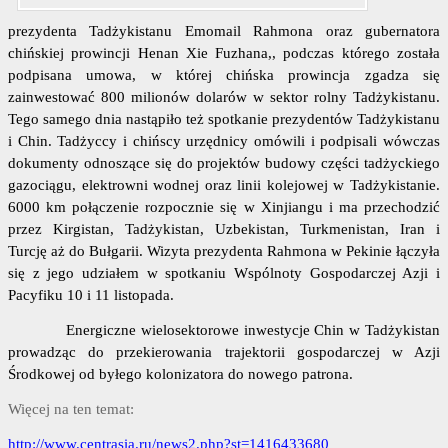
prezydenta Tadżykistanu Emomail Rahmona oraz gubernatora
chińskiej prowincji Henan Xie Fuzhana,, podczas którego została
podpisana umowa, w której chińska prowincja zgadza się
zainwestować 800 milionów dolarów w sektor rolny Tadżykistanu.
Tego samego dnia nastąpiło też spotkanie prezydentów Tadżykistanu
i Chin. Tadżyccy i chińscy urzędnicy omówili i podpisali wówczas
dokumenty odnoszące się do projektów budowy części tadżyckiego
gazociągu, elektrowni wodnej oraz linii kolejowej w Tadżykistanie.
6000 km połączenie rozpocznie się w Xinjiangu i ma przechodzić
przez Kirgistan, Tadżykistan, Uzbekistan, Turkmenistan, Iran i
Turcję aż do Bułgarii. Wizyta prezydenta Rahmona w Pekinie łączyła
się z jego udziałem w spotkaniu Wspólnoty Gospodarczej Azji i
Pacyfiku 10 i 11 listopada.
Energiczne wielosektorowe inwestycje Chin w Tadżykistan
prowadząc do przekierowania trajektorii gospodarczej w Azji
Środkowej od byłego kolonizatora do nowego patrona.
Więcej na ten temat:
http://www.centrasia.ru/news2.php?st=1416433680