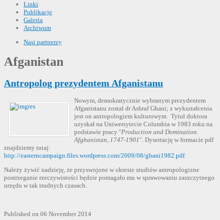
Linki
Publikacje
Galeria
Archiwum
Nasi partnerzy
Afganistan
Antropolog prezydentem Afganistanu
Nowym, demokratycznie wybranym prezydentem
Afganistanu został dr Ashraf Ghani; z wykształcenia
jest on antropologiem kulturowym. Tytuł doktora
uzyskał na Uniwersytecie Columbia w 1983 roku na
podstawie pracy "
Production and Domination.
Afghanistan, 1747-1901
". Dysertację w formacie pdf
znajdziemy tutaj:
http://easterncampaign.files.wordpress.com/2009/08/ghani1982.pdf
Należy żywić nadzieję, że przyswojone w okresie studiów antropologizne
postrzeganie rzeczywistości będzie pomagało mu w sprawowaniu zaszczytnego
urzędu w tak trudnych czasach.
Published on 06 November 2014