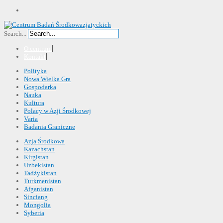
Search...
O centrum
Kontakt
Polityka
Nowa Wielka Gra
Gospodarka
Nauka
Kultura
Polacy w Azji Środkowej
Varia
Badania Graniczne
Azja Środkowa
Kazachstan
Kirgistan
Uzbekistan
Tadżykistan
Turkmenistan
Afganistan
Sinciang
Mongolia
Syberia